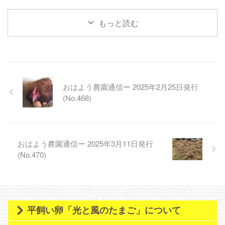
た、スーパーマーケットトレード
ショーに参加してきました。船橋
もっと読む
駅直結の東武百貨店で月一開催し
ているマルシェのメンバーとの共
同出展という形で出させて頂きま
した。 前向きなお話も頂きまし
たので、御縁ができればいいなぁ
と思います。 【畑の準備中】 明
おはよう農園通信ー 2025年2月25日発行
日からしばらく雨予報のため、降
り終わってある程度畑が乾いた
(No.468)
ら、スナップエンドウと葉物野菜
種まき、ジャガイモの植付を行っ
て以降と思います。播種後に、雨
の日が続くと種が腐ってしま ...
おはよう農園通信ー 2025年3月11日発行
(No.470)
平飼い卵「光と風のたまご」について