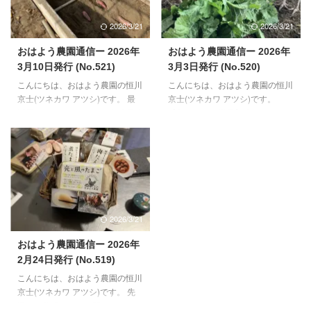
という番組内で、おはよう農園を
てやっていく予定です。 【鶏さ
取り上げていただくことになりま
んのご様子】 若い世代を中心に
2026/3/21
2026/3/21
した。 番組は、AM5:55~AM9:25
産卵が春モードになりました。一
ですが、8:40前後ぐらいに出るそ
番若い世代の子たちの産卵も、先
おはよう農園通信ー 2026年
おはよう農園通信ー 2026年
うです（ドキドキ）。 【鶏さん
週14日から始まりました。生後
3月10日発行 (No.521)
3月3日発行 (No.520)
と周辺のご様子】 おかげで、鶏
134日目での初卵になり、ここ数
こんにちは、おはよう農園の恒川
こんにちは、おはよう農園の恒川
さんたちの活動時間が長くなり、
日の間は、３～5個/日ぐらいのペ
京士(ツネカワ アツシ)です。 最
京士(ツネカワ アツシ)です。
食欲も増えてきました。卵も徐々
ースで進んでおります。しばらく
近思うことがあります。会社員時
【鶏さんのご様子】 鶏さんたち
に増え ...
状態（外観や中身の） ...
代、半導体製造にかかわる業界で
のたち産卵が少なめだった2月。
お仕事していました。退職する
毎年予想される時期（12月末か
1~2年前からAI用の半導体製造の
ら2月上旬）に休産の様子がほと
開発が行われていたような気がし
んどなく、今年は無いのかなと半
ます。人の役割だった仕事が、AI
信半疑でした。が、実際には私自
にとって代わる。そんな時代が来
身のインフルエンザダウンに合わ
ると、当時予見しておりました。
さる形で、2月14日ごろから2週
2026/3/21
考えなくても、自動的に様々なタ
間ほど急降下。 この休産期間中
スクや事が成せるようになると、
は、いつものお食事に加え、5~6
おはよう農園通信ー 2026年
人が退化していくのではと思った
年ほど放置しておいた枯れ松葉の
2月24日発行 (No.519)
りもしてました。 農業の世界に
腐葉土、まだまだ少ないですが、
こんにちは、おはよう農園の恒川
入った理由の一つは、自ら考え
青草を毎日あげることで、身体の
京士(ツネカワ アツシ)です。 先
て、決めて、行う・・・そんな仕
バランスを整え、鶏さんたちの習
週は、幕張メッセで開かれまし
事がしたいと思ったか ...
性を存分に発揮してもら ...