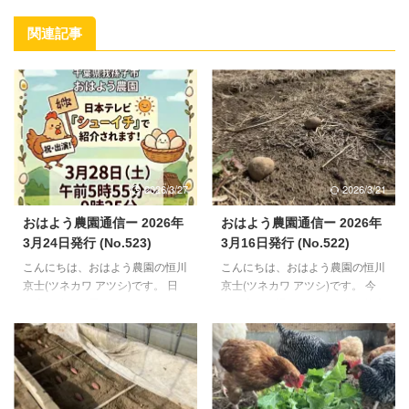
関連記事
2026/3/27
2026/3/21
おはよう農園通信ー 2026年
おはよう農園通信ー 2026年
3月24日発行 (No.523)
3月16日発行 (No.522)
こんにちは、おはよう農園の恒川
こんにちは、おはよう農園の恒川
京士(ツネカワ アツシ)です。 日
京士(ツネカワ アツシ)です。 今
の出が徐々に早くなり、また日の
月も半ばを過ぎました。今月後半
入りも遅くなりつつある今日この
から5月いっぱいぐらいまでは、
頃。朝起きるのが楽になり、夕方
野菜の作業がメインになる当園で
も冷たい風を受けることが少なく
す。 合間に、来月やってくる初
なりました。 28日（土）日本テ
生雛のお世話、放し飼いスペース
レビ系列で放送されるシューイチ
づくりの継続、この辺りを並行し