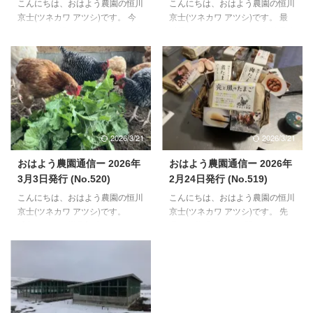
こんにちは、おはよう農園の恒川
こんにちは、おはよう農園の恒川
京士(ツネカワ アツシ)です。 今
京士(ツネカワ アツシ)です。 最
月も半ばを過ぎました。今月後半
近思うことがあります。会社員時
から5月いっぱいぐらいまでは、
代、半導体製造にかかわる業界で
野菜の作業がメインになる当園で
お仕事していました。退職する
す。 合間に、来月やってくる初
1~2年前からAI用の半導体製造の
生雛のお世話、放し飼いスペース
開発が行われていたような気がし
づくりの継続、この辺りを並行し
ます。人の役割だった仕事が、AI
てやっていく予定です。 【鶏さ
にとって代わる。そんな時代が来
んのご様子】 若い世代を中心に
ると、当時予見しておりました。
2026/3/21
2026/3/21
産卵が春モードになりました。一
考えなくても、自動的に様々なタ
番若い世代の子たちの産卵も、先
スクや事が成せるようになると、
おはよう農園通信ー 2026年
おはよう農園通信ー 2026年
週14日から始まりました。生後
人が退化していくのではと思った
3月3日発行 (No.520)
2月24日発行 (No.519)
134日目での初卵になり、ここ数
りもしてました。 農業の世界に
こんにちは、おはよう農園の恒川
こんにちは、おはよう農園の恒川
日の間は、３～5個/日ぐらいのペ
入った理由の一つは、自ら考え
京士(ツネカワ アツシ)です。
京士(ツネカワ アツシ)です。 先
ースで進んでおります。しばらく
て、決めて、行う・・・そんな仕
【鶏さんのご様子】 鶏さんたち
週は、幕張メッセで開かれまし
状態（外観や中身の） ...
事がしたいと思ったか ...
のたち産卵が少なめだった2月。
た、スーパーマーケットトレード
毎年予想される時期（12月末か
ショーに参加してきました。船橋
ら2月上旬）に休産の様子がほと
駅直結の東武百貨店で月一開催し
んどなく、今年は無いのかなと半
ているマルシェのメンバーとの共
信半疑でした。が、実際には私自
同出展という形で出させて頂きま
身のインフルエンザダウンに合わ
した。 前向きなお話も頂きまし