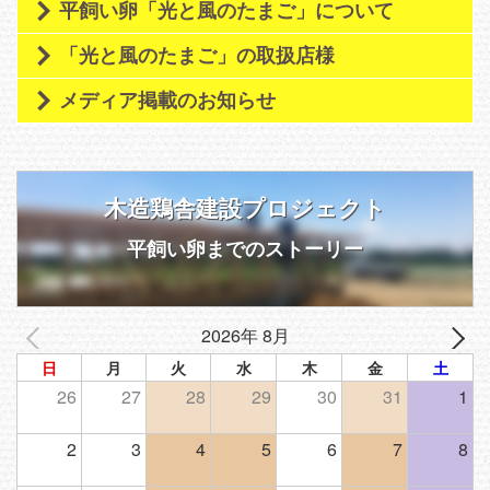
平飼い卵「光と風のたまご」について
「光と風のたまご」の取扱店様
メディア掲載のお知らせ
木造鶏舎建設プロジェクト
平飼い卵までのストーリー
2026年 8月
日
月
火
水
木
金
土
26
27
28
29
30
31
1
2
3
4
5
6
7
8