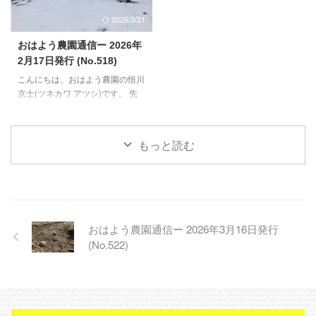
さる形で、2月14日ごろから2週
たので、御縁ができればいいなぁ
2026/3/21
間ほど急降下。 この休産期間中
と思います。 【畑の準備中】 明
は、いつものお食事に加え、5~6
日からしばらく雨予報のため、降
おはよう農園通信ー 2026年
年ほど放置しておいた枯れ松葉の
り終わってある程度畑が乾いた
2月17日発行 (No.518)
腐葉土、まだまだ少ないですが、
ら、スナップエンドウと葉物野菜
こんにちは、おはよう農園の恒川
青草を毎日あげることで、身体の
種まき、ジャガイモの植付を行っ
京士(ツネカワ アツシ)です。 先
バランスを整え、鶏さんたちの習
て以降と思います。播種後に、雨
週1週間は、子どもからインフル
性を存分に発揮してもら ...
の日が続くと種が腐ってしま ...
エンザB型をうつされてしまいダ
ウンしてしまった1週間でした。
もっと読む
そして、農業を始めてからずっと
書いてきた、おはよう農園通信も
先週始めてお休みしました。その
ため、2週間ぶりに書いておりま
す。 【畑の準備中】 ある程度、
畝づくりを進めておりましたが、
おはよう農園通信ー 2026年3月16日発行
もう3本作っておきたいなという
(No.522)
思いです。 その一方で、出来上
がった畝を使ってスナップエンド
ウの種まき、ジャガイモの植付、
葉物野菜の種まきを、来週以降に
始めたいと思います。 ...