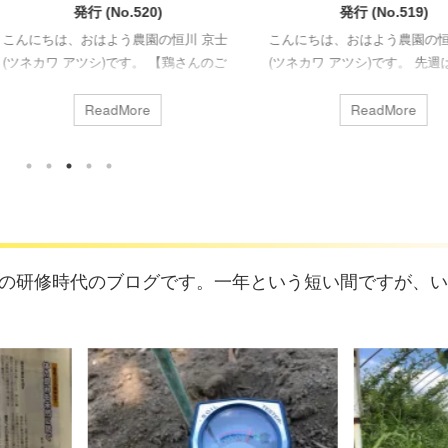
発行 (No.520)
発行 (No.519)
は、おはよう農園の恒川 京士
こんにちは、おはよう農園の恒川 京士
ワ アツシ)です。 【鶏さんのご
(ツネカワ アツシ)です。 先週は、幕張
鶏さんたちのたち産卵が少なめ
メッセで開かれました、スーパーマー
月。毎年予想される時期（12月
ケットトレードショーに参加してきま
ReadMore
ReadMore
2月上旬）に休産の様子がほとん
した。船橋駅直結の東武百貨店で月一
、今年は無いのかなと半信半疑
開催しているマルシェのメンバーとの
。が、実際には私自身のインフ
共同出展という形で出させて頂きまし
ダウンに合わさる形で、2月14
た。 前向きなお話も頂きましたので、
ら2週間ほど急降下。 この休
御縁ができればいいなぁと思います。
中は、いつものお食事に加え、
【畑の準備中】 明日からしばらく雨予
ほど放置しておいた枯れ松葉の腐
報のため、降り終わってある程度畑が
の研修時代のブログです。一年という短い間ですが、い
まだまだ少ないですが、青草を
乾いたら、スナップエンドウと葉物野
げることで、身体のバランスを
菜種まき、ジャガイモの植付を行って
鶏さんたちの習性を存分に発揮
以降と思います。播種後に、雨の日が
...
続くと種が腐ってしま ...