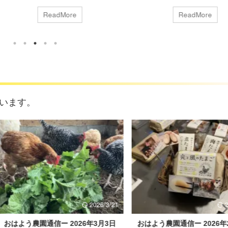
気漂う我孫子です。桜の花は一
続いている雨、それに伴う日照不足、
ってしまい、葉桜になってしま
季節が逆戻りするような低温の日が、
ReadMore
ReadMore
。日中の気温は25℃前後まで
比較的多いこともあり、ナスの苗の生
、鶏小屋周辺や畑の草が一気に
育がのんびりな感じが続いていました
きて、虫たちも活発に動き出し
が、週末からは、晴れの日が続く予報
じがします。と思っていたら、
が出てますので、リカバリーに期待し
今日と季節が逆戻り・・・衣替
たいと思います。 そして今年は葉物野
ようと考えていたのですが、保
菜はやらない予定でしたが、自宅の庭
ました( ´艸｀) さて、おはよう
に昨年キュウリを育てた際に使った畝
います。
は夏野菜のメインの一つになる
があったので、ジャガイモの植え付け
（中玉トマト）の種を播きまし
で登場した助っ人（息子）に種まきを
マトはビニールハウス内で育て
してもらいました。 春菊・水菜、ちぢ
いので ...
み菜・雪菜・壬生菜など ...
2026/3/21
2026/3/21
う農園通信ー 2026年3月3日
おはよう農園通信ー 2026年2月24日