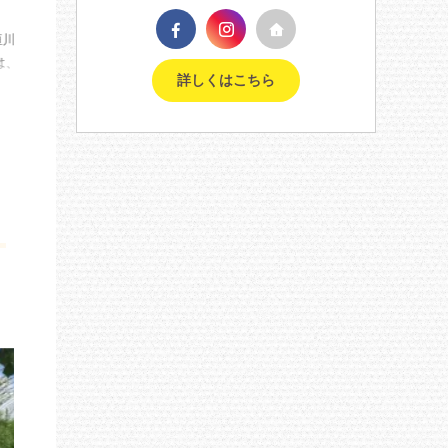
発行 (No.523)
発行 (No.52
こんにちは、おはよう農園の恒川 京士
こんにちは、おはよう農
(ツネカワ アツシ)です。 日の出が徐々
(ツネカワ アツシ)です。
詳しくはこちら
に早くなり、また日の入りも遅くなり
過ぎました。今月後半か
つつある今日この頃。朝起きるのが楽
ぐらいまでは、野菜の作
ReadMore
ReadMore
になり、夕方も冷たい風を受けること
なる当園です。 合間に
が少なくなりました。 28日（土）日本
る初生雛のお世話、放し
テレビ系列で放送されるシューイチと
づくりの継続、この辺り
いう番組内で、おはよう農園を取り上
っていく予定です。 【
げていただくことになりました。 番組
子】 若い世代を中心に
は、AM5:55~AM9:25ですが、8:40前後
になりました。一番若い
ぐらいに出るそうです（ドキドキ）。
の産卵も、先週14日から
【鶏さんと周辺のご様子】 おかげで、
た。生後134日目での初
鶏さんたちの活動時間が長くなり、食
数日の間は、３～5個/日
欲も増えてきました。卵も徐々に増え
スで進んでおります。し
...
（外観や中身の） ...