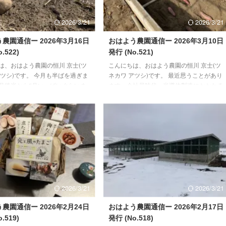
...
判断 ...
2026/3/21
2026/3/21
農園通信ー 2026年3月16日
おはよう農園通信ー 2026年3月10日
.522)
発行 (No.521)
は、おはよう農園の恒川 京士(ツ
こんにちは、おはよう農園の恒川 京士(ツ
アツシ)です。 今月も半ばを過ぎま
ネカワ アツシ)です。 最近思うことがあり
月後半から5月いっぱいぐらいま
ます。会社員時代、半導体製造にかかわる
菜の作業がメインになる当園で
業界でお仕事していました。退職する1~2
間に、来月やってくる初生雛のお
年前からAI用の半導体製造の開発が行われ
し飼いスペースづくりの継続、こ
ていたような気がします。人の役割だった
並行してやっていく予定です。
仕事が、AIにとって代わる。そんな時代が
のご様子】 若い世代を中心に産
来ると、当時予見しておりました。 考え
ードになりました。一番若い世代
なくても、自動的に様々なタスクや事が成
の産卵も、先週14日から始まりま
せるようになると、人が退化していくので
後134日目での初卵になり、ここ
はと思ったりもしてました。 農業の世界
は、３～5個/日ぐらいのペースで
に入った理由の一つは、自ら考えて、決め
ります。しばらく状態（外観や中
て、行う・・・そんな仕事がしたいと思っ
2026/3/21
2026/3/21
たか ...
農園通信ー 2026年2月24日
おはよう農園通信ー 2026年2月17日
.519)
発行 (No.518)