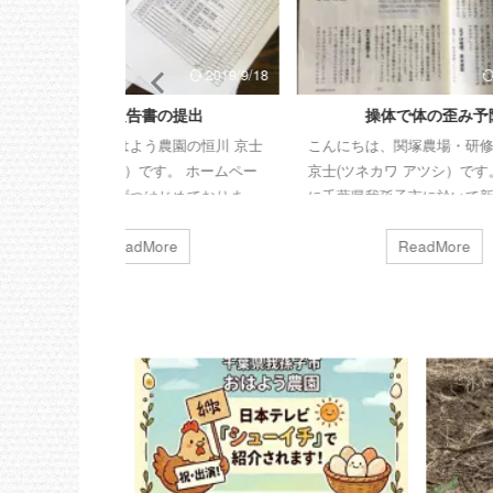
2019/9/18
2019/9/18
の提出
操体で体の歪み予防
農園の恒川 京士
こんにちは、関塚農場・研修生の恒川
こんに
す。 ホームペー
京士(ツネカワ アツシ）です。 今月末
京士(ツ
じめておりま
に千葉県我孫子市に於いて新規就農す
に千葉
の研修期間中、農
る予定です。 就農後は平飼い養鶏によ
る予定で
といわれる国か
るタマゴと農薬や化学肥料使わない露
るタマ
re
ReadMore
した。 これは、
地栽培による野菜をお届けする予定で
地栽培
歳以下）が就農に
す。 今日は、関塚農場のルーティーン
す。 今
められた研修機
（名物）についての紹介です。 毎朝ミ
た。イ
150万（最長2
ーティングの前に操体を行っていま
度計と土
れる制度です。
す。5分もかからないほどなのですが、
酸湿度計
だったこともあ
これを作業前に行うことでケガの予防
並びに 
けてもらいまし
に繋がってると実感。 身も心も歪みが
面に突き
タダで頂いていた
無いおかげでしょうか、幸いにもこの
電率計;
容の報告書の提
一年は痛みやケガとは無縁の生活を送
あるか