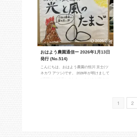
はGeminiやChatGPTを活用しております。
であるコ
【畑の準備中】 今年、作付けしたい野菜
供、お水
は、スナップエンドウ、ジャガイモ（キタ
り）をす
アカリ）、枝豆、人参、葉物野菜（小松
も、鶏小
菜、かぶ、京水菜、チンゲン菜、大根、春
り、時間
菊）、サツマイモ（紅あずま、紅はるか、
でもあり
シルクスイート）、中玉トマト、ミ ...
ら出るの
2026/2/9
けのお話です
おはよう農園通信ー 2026年1月13日
発行 (No.514)
こんにちは、おはよう農園の恒川 京士(ツ
ネカワ アツシ)です。 2026年が明けまして
2週間ほど経過しました。 まだまだ寒さは
続きますが、ここ3~4年の寒さと比較しま
すと、少し和らいでる感じがします。月末
にかけてもっと寒くなるのか（個人的には
1
2
寒くなって欲しくありませんが
）、特に
早朝は外に出るのが億劫になってしまいま
す。 【庭のお手入れ】 年末年始にバサバ
サと切った庭の木。あちらこちらで山盛り
になっておりましたが、先日ウッドチッパ
ーを購入しました。何年今の住まいに住む