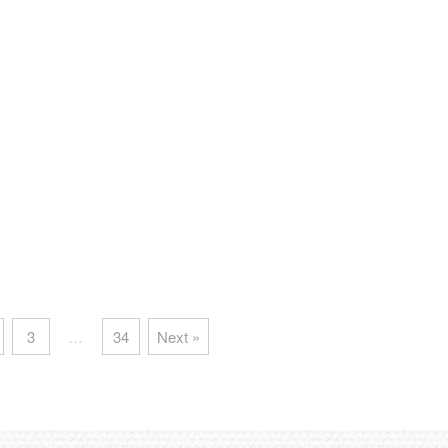
ッコさんのお世話（お食事の提
日々意識するようにしております。 基本
、翌日以降のお食事ストックづく
的に出荷曜日以外の日にタスクを入れてま
ることが多くなりました。 これ
す。 今は、放し飼いスペースづくりの準
屋の横で作業ができるようにな
備、畑の畝づくり、鶏糞搬出作業の３つ
短縮ができるようになったおかげ
を、月・水・木にそれぞれ行い、毎週回し
ます。 実際は、朝寒くて布団か
ている感じです。 時々イレギュラーな予
が億劫なだけというのは、ここだ
定も入ってくるので、ちょっとビハインド
(笑 ...
してる ...
3
…
34
Next »