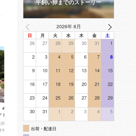
平飼い卵までのストーリー
2026年 8月
日
月
火
水
木
金
土
26
27
28
29
30
31
1
2
3
4
5
6
7
8
9
10
11
12
13
14
15
16
17
18
19
20
21
22
2022/9/30
23
24
25
26
27
28
29
おはよう農園通信｜10月19日に新し
おはよう農園通信 5
30
31
1
2
3
4
5
いひよこがやってきます
の苗が少しずつ育っ
こんにちは、おはよう農園の恒川 京士
こんにちは、おはよう農
出荷・配達日
(ツネカワ アツシ)です。 今日で9月も
(ツネカワ アツシ)です。 