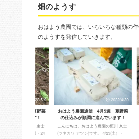
畑のようす
おはよう農園では、いろいろな種類の作
のようすを発信していきます。
2022/5/6
2022/4/30
5月1週 夏野菜
おはよう農園通信 4月5週 夏野菜
おはよ
っています！
の仕込みが順調に進んでいます！
農園の恒川 京士
こんにちは、おはよう農園の恒川 京士
こんにち
 先月23日・24
(ツネカワ アツシ)です。 4/23(土）・
(ツネカ