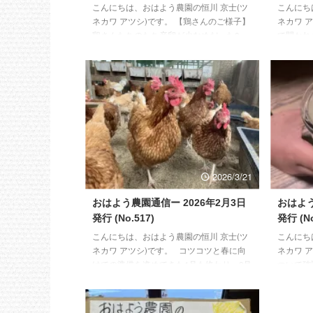
こんにちは、おはよう農園の恒川 京士(ツ
こんにち
ネカワ アツシ)です。 【鶏さんのご様子】
ネカワ 
鶏さんたちのたち産卵が少なめだった2
で開かれ
月。毎年予想される時期（12月末から2月
ードショ
上旬）に休産の様子がほとんどなく、今年
結の東武
は無いのかなと半信半疑でした。が、実際
ェのメン
には私自身のインフルエンザダウンに合わ
せて頂き
さる形で、2月14日ごろから2週間ほど急降
したので
下。 この休産期間中は、いつものお食事
ます。 
に加え、5~6年ほど放置しておいた枯れ松
雨予報の
葉の腐葉土、まだまだ少ないですが、青草
乾いたら
を毎日あげることで、身体のバランスを整
まき、ジ
え、鶏さんたちの習性を存分に発揮しても
います。
2026/3/21
ら ...
ってしま .
おはよう農園通信ー 2026年2月3日
おはよう
発行 (No.517)
発行 (No
こんにちは、おはよう農園の恒川 京士(ツ
こんにち
ネカワ アツシ)です。 コツコツと春に向
ネカワ 
けての準備を進めてきた1月も終わり、2月
ついて確
に入ってからも先月とほぼ同じ内容の作業
にシュミ
を進めていく予定です。 一人親方の農園
す。 で
ですので、アドバイスが必要と感じたとき
いため、