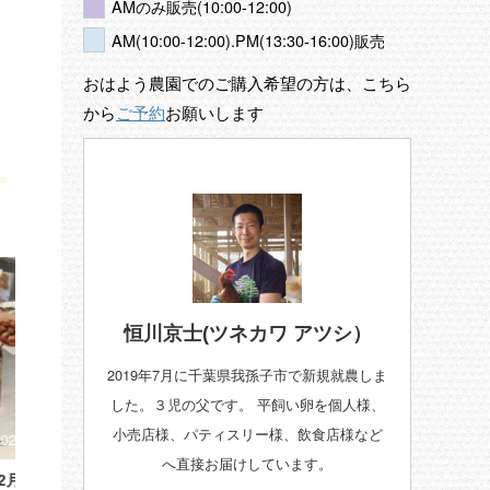
最後ですね・・・そろそろ年末に向け
日と稲毛海浜公園で開催され
AMのみ販売(10:00-12:00)
て家の中のものの整理整頓を始めてい
planet marcheに出店
ReadMore
ReadMore
AM(10:00-12:00).PM(13:30-16:00)販売
る我が家です。 朝晩がすっかり涼しく
ビ東京で放送された「昼
なり、日の出は5時半・日の入りは17時
演させて頂きました。初
おはよう農園でのご購入希望の方は、こちら
半となり、秋も本格化してきたなぁと
ても楽しく過ごせた4月
から
ご予約
お願いします
思う今日この頃です。日中は時々、ツ
に映ってる自分を見ると
クツクボウシが鳴いておりますが、皆
議な気分でした。 さて
さんのところはいかがでしょうか？ 先
開始した野菜ですが順調
日の台風で、被害に見舞われた方も多
ります。 畑に植え付け
数いらっしゃるのをニュースで見聞き
ちょっとずつ発芽が始ま
し、自然の驚異（人間に対する抵
おきに管理機で土寄せ作
抗！？）を年々強く感じております。
で、土中に空気を含ませて成
さて、昨年もそうなの ...
恒川京士(ツネカワ アツシ）
2019年7月に千葉県我孫子市で新規就農しま
した。３児の父です。 平飼い卵を個人様、
小売店様、パティスリー様、飲食店様など
2026/3/27
へ直接お届けしています。
おはよう農園通信ー 2026年3月24日
おはよう農園通信ー 20