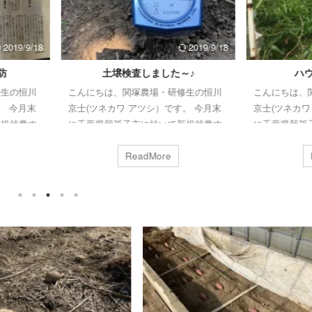
2019/9/18
2019/9/18
土壌検査しました～♪
ハウスの開墾作業
ちは、関塚農場・研修生の恒川
こんにちは、関塚農場・研修生の恒川
ネカワ アツシ）です。 今月末
京士(ツネカワ アツシ）です。 今月末
県我孫子市に於いて新規就農す
に千葉県我孫子市に於いて新規就農す
す。 就農後は平飼い養鶏によ
る予定です。 就農後は平飼い養鶏によ
ゴと農薬や化学肥料使わない露
るタマゴと農薬や化学肥料使わない露
ReadMore
ReadMore
による野菜をお届けする予定で
地栽培による野菜をお届けする予定で
日は、土壌検査をやってみまし
す。 今日は、何年も使われていないパ
ンターネットで買った土壌酸湿
イプハウス内の開墾作業を行いまし
壌導電率計を使います。 土壌
た。まさにジャングル状態(*ﾉωﾉ) 足元
; その名の如く土壌中の酸性度
には謎の金属の塊のゴミ。ある程度の
湿度を測ります。このように地
空間ができるまでは、ひたすら"のこぎ
刺して、計測します。 土壌導
り鎌"で雑草をザック・ザック切ってい
 土壌中にどれぐらい肥料成分が
きました。 足元に何が埋まってるか分
測るものになります。採土した
からないので、刈払機の使用は危険と