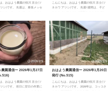
は、おはよう農園の恒川 京士(ツ
こんにちは、おはよう農園の恒川 京士(ツ
アツシ)です。 先週は、幕張メッセ
ネカワ アツシ)です。 先週1週間は、子ど
ました、スーパーマーケットトレ
もからインフルエンザB型をうつされてし
ーに参加してきました。船橋駅直
まいダウンしてしまった1週間でした。 そ
百貨店で月一開催しているマルシ
して、農業を始めてからずっと書いてき
バーとの共同出展という形で出さ
た、おはよう農園通信も先週始めてお休み
ました。 前向きなお話も頂きま
しました。そのため、2週間ぶりに書いて
、御縁ができればいいなぁと思い
おります。 【畑の準備中】 ある程度、畝
【畑の準備中】 明日からしばらく
づくりを進めておりましたが、もう3本作
ため、降り終わってある程度畑が
っておきたいなという思いです。 その一
、スナップエンドウと葉物野菜種
方で、出来上がった畝を使ってスナップエ
ャガイモの植付を行って以降と思
ンドウの種まき、ジャガイモの植付、葉物
播種後に、雨の日が続くと種が腐
野菜の種まきを、来週以降に始めたいと思
2026/2/9
2026/2/9
..
います。 ...
農園通信ー 2026年1月27日
おはよう農園通信ー 2026年1月20日
.516)
発行 (No.515)
は、おはよう農園の恒川 京士(ツ
こんにちは、おはよう農園の恒川 京士(ツ
アツシ)です。 前日に翌日の作業に
ネカワ アツシ)です。 2026年は、コッコさ
認し、タイムスケジュール大まか
んのお世話関連＋1タスク/日、スケジュー
レーションを行う今日この頃で
ルを立てて進めております。立てるだけだ
すが、この時期は日の出もまだ遅
と計画倒れしてしまうので、プリントアウ
太陽の動きに合わせて朝一の作業
トして目につきやすい部屋の扉に張って、