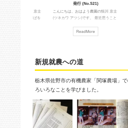
522)
発行 (No.521)
農園の恒川 京士
こんにちは、おはよう農園の恒川 京士
こんにち
す。 今月も半ばを
(ツネカワ アツシ)です。 最近思うこと
(ツネカ
から5月いっぱい
があります。会社員時代、半導体製造
様子】 
作業がメインに
にかかわる業界でお仕事していまし
だった2
re
ReadMore
に、来月やってく
た。退職する1~2年前からAI用の半導体
末から
し飼いスペース
製造の開発が行われていたような気が
どなく
りを並行してや
します。人の役割だった仕事が、AIに
でした
【鶏さんのご様
とって代わる。そんな時代が来ると、
ルエンザ
新規就農への道
に産卵が春モード
当時予見しておりました。 考えなくて
日ごろか
い世代の子たち
も、自動的に様々なタスクや事が成せ
産期間
から始まりまし
るようになると、人が退化していくの
5~6年
栃木県佐野市の有機農家「関塚農場」で
初卵になり、ここ
ではと思ったりもしてました。 農業の
葉土、
ろいろなことを学びました。
日ぐらいのペー
世界に入った理由の一つは、自ら考え
毎日あ
しばらく状態
て、決めて、行う・・・そんな仕事が
整え、
したいと思ったか ...
してもら 