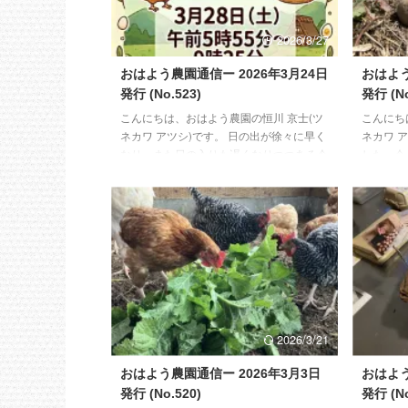
ることができておりま ...
土に水を 
2026/3/27
おはよう農園通信ー 2026年3月24日
おはよう
発行 (No.523)
発行 (No
こんにちは、おはよう農園の恒川 京士(ツ
こんにち
ネカワ アツシ)です。 日の出が徐々に早く
ネカワ 
なり、また日の入りも遅くなりつつある今
した。今
日この頃。朝起きるのが楽になり、夕方も
では、野
冷たい風を受けることが少なくなりまし
す。 合
た。 28日（土）日本テレビ系列で放送さ
世話、放
れるシューイチという番組内で、おはよう
の辺りを
農園を取り上げていただくことになりまし
【鶏さん
た。 番組は、AM5:55~AM9:25ですが、8:40
卵が春モ
前後ぐらいに出るそうです（ドキドキ）。
の子たち
【鶏さんと周辺のご様子】 おかげで、鶏
した。生
さんたちの活動時間が長くなり、食欲も増
数日の間
えてきました。卵も徐々に増え ...
進んでお
2026/3/21
身の） ...
おはよう農園通信ー 2026年3月3日
おはよう
発行 (No.520)
発行 (No