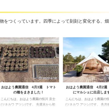
物をつくっています。四季によって刻刻と変化する、畑
2022/4/18
2022/4/19
う農園通信 4月3週 トマト
おはよう農園通信 4月2週 今月末
の種をまきました！
にマルシェに出店します！
は、おはよう農園の恒川 京士
こんにちは、おはよう農園の恒川 京士
ワ アツシ)です。 先週末から初
(ツネカワ アツシ)です。 先月後半から