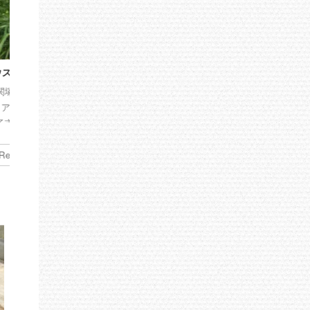
2019/12/5
お詫びとご報告 - 食べてみたい野菜
研修報告書の
アンケート
こんにちは、おはよう農
こんにちは、おはよう農園の恒川 京士
(ツネカワ アツシ）です
(ツネカワ アツシ)です。 ７月１０日に
ジの更新を少しずつはじ
御案内しました、おはよう農園の『食
す。 さて関塚農場での
べてみたい野菜アンケート』について
業次世代人材投資事業と
ReadMore
ReadMore
ご報告ができておらず大変申し訳ござ
らの交付金を頂いてまし
いません。 せっかく多数の方からご回
青年就農希望者（45歳以
答頂いたにも関わらず、この場をお借
向けた研修を、国で認め
りしてお詫び申し上げます。 実を申し
関で行った際、年間最大1
ますと、ご回答頂いた方より指摘を頂
年間）の補助が受けられ
きまして。有難いことに、きちんと覚
研修期間中は収入ゼロだ
えていて頂いたこと感謝し、同じこと
り、我が家の生活を助け
を繰り返さぬよう努めて参りますの
た。 しかしながら、タ
で、今後とも、おはよう農園をどうぞ
わけではなく、研修内容