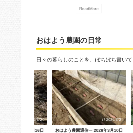
されたsmall
4/24(日）と稲毛海浜公園で開催された
夏の陽
出店、同月28日にテレ
small planet marcheに出店してきまし
気に散
re
ReadMore
昼めし旅」に出
た。ありがたいことに多くのお客様に
いました
初物尽くしでと
ご購入いただきました。この場を借り
上がり
月でした！テレビ
て御礼申し上げます。 さて夏野菜の仕
伸びて
となんだか不思
込みは、ナス・トマトの移植作業、オ
てる感
おはよう農園の日常
て先月から仕込み
クラの播種作業が終わりました。何日
昨日・
調に成長してお
か経過してますが順調に成長してま
えをし
けたジャガイモは
す。 またメインの夏野菜は、ズッキー
留となり
日々の暮らしのことを、ぼちぼち書いて
まってます。2週
ニとピーマンの種まきのみ。余力があ
農園で
作業を行うこと
れば、きゅうり・カボチャ・つるむら
トマト
成 ...
さき・枝豆・ビーツが播ければ ...
た。ト
ることが多
2026/3/21
2026/3/21
026年3月16日
おはよう農園通信ー 2026年3月10日
おはよ