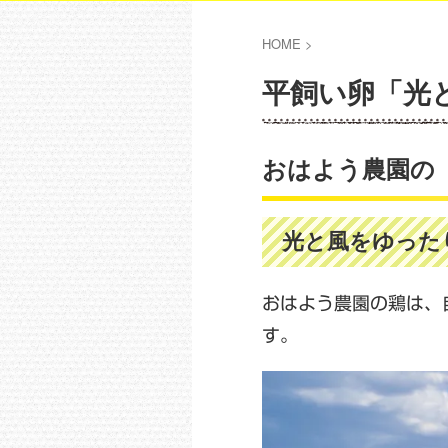
HOME
>
平飼い卵「光
おはよう農園の
光と風をゆった
おはよう農園の鶏は、
す。