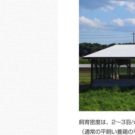
飼育密度は、2～3羽
（通常の平飼い養鶏の