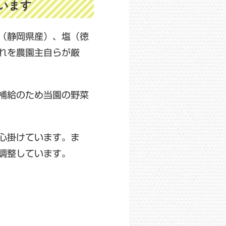
います
（静岡県産）、塩（徳
れを農園主自らが厳
補給のため当園の野菜
心掛けています。ま
調整しています。