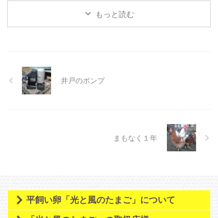
ショーに参加してきました。船橋
もっと読む
駅直結の東武百貨店で月一開催し
ているマルシェのメンバーとの共
同出展という形で出させて頂きま
した。 前向きなお話も頂きまし
たので、御縁ができればいいなぁ
と思います。 【畑の準備中】 明
日からしばらく雨予報のため、降
井戸のポンプ
り終わってある程度畑が乾いた
ら、スナップエンドウと葉物野菜
種まき、ジャガイモの植付を行っ
て以降と思います。播種後に、雨
の日が続くと種が腐ってしま ...
まもなく１年
平飼い卵「光と風のたまご」について