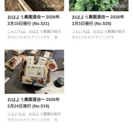
取り上げていただくことになりま
んのご様子】 若い世代を中心に
2026/3/21
2026/3/21
した。 番組は、AM5:55~AM9:25
産卵が春モードになりました。一
ですが、8:40前後ぐらいに出るそ
番若い世代の子たちの産卵も、先
おはよう農園通信ー 2026年
おはよう農園通信ー 2026年
うです（ドキドキ）。 【鶏さん
週14日から始まりました。生後
3月10日発行 (No.521)
3月3日発行 (No.520)
と周辺のご様子】 おかげで、鶏
134日目での初卵になり、ここ数
こんにちは、おはよう農園の恒川
こんにちは、おはよう農園の恒川
さんたちの活動時間が長くなり、
日の間は、３～5個/日ぐらいのペ
京士(ツネカワ アツシ)です。 最
京士(ツネカワ アツシ)です。
食欲も増えてきました。卵も徐々
ースで進んでおります。しばらく
近思うことがあります。会社員時
【鶏さんのご様子】 鶏さんたち
に増え ...
状態（外観や中身の） ...
代、半導体製造にかかわる業界で
のたち産卵が少なめだった2月。
お仕事していました。退職する
毎年予想される時期（12月末か
1~2年前からAI用の半導体製造の
ら2月上旬）に休産の様子がほと
開発が行われていたような気がし
んどなく、今年は無いのかなと半
ます。人の役割だった仕事が、AI
信半疑でした。が、実際には私自
にとって代わる。そんな時代が来
身のインフルエンザダウンに合わ
ると、当時予見しておりました。
さる形で、2月14日ごろから2週
2026/3/21
考えなくても、自動的に様々なタ
間ほど急降下。 この休産期間中
スクや事が成せるようになると、
は、いつものお食事に加え、5~6
おはよう農園通信ー 2026年
人が退化していくのではと思った
年ほど放置しておいた枯れ松葉の
2月24日発行 (No.519)
りもしてました。 農業の世界に
腐葉土、まだまだ少ないですが、
こんにちは、おはよう農園の恒川
入った理由の一つは、自ら考え
青草を毎日あげることで、身体の
京士(ツネカワ アツシ)です。 先
て、決めて、行う・・・そんな仕
バランスを整え、鶏さんたちの習
週は、幕張メッセで開かれまし
事がしたいと思ったか ...
性を存分に発揮してもら ...
た、スーパーマーケットトレード