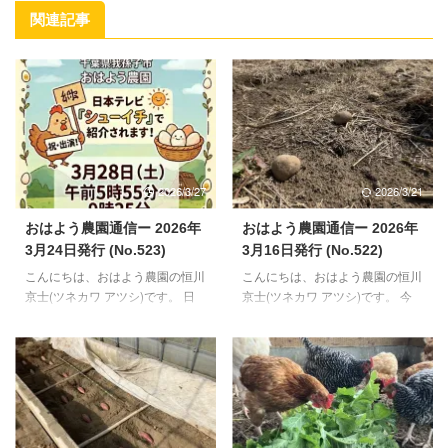
関連記事
2026/3/27
2026/3/21
おはよう農園通信ー 2026年
おはよう農園通信ー 2026年
3月24日発行 (No.523)
3月16日発行 (No.522)
こんにちは、おはよう農園の恒川
こんにちは、おはよう農園の恒川
京士(ツネカワ アツシ)です。 日
京士(ツネカワ アツシ)です。 今
の出が徐々に早くなり、また日の
月も半ばを過ぎました。今月後半
入りも遅くなりつつある今日この
から5月いっぱいぐらいまでは、
頃。朝起きるのが楽になり、夕方
野菜の作業がメインになる当園で
も冷たい風を受けることが少なく
す。 合間に、来月やってくる初
なりました。 28日（土）日本テ
生雛のお世話、放し飼いスペース
レビ系列で放送されるシューイチ
づくりの継続、この辺りを並行し
という番組内で、おはよう農園を
てやっていく予定です。 【鶏さ