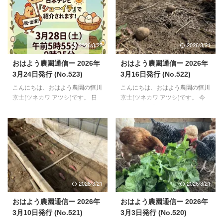
2026/3/27
2026/3/21
おはよう農園通信ー 2026年
おはよう農園通信ー 2026年
3月24日発行 (No.523)
3月16日発行 (No.522)
こんにちは、おはよう農園の恒川
こんにちは、おはよう農園の恒川
京士(ツネカワ アツシ)です。 日
京士(ツネカワ アツシ)です。 今
の出が徐々に早くなり、また日の
月も半ばを過ぎました。今月後半
入りも遅くなりつつある今日この
から5月いっぱいぐらいまでは、
頃。朝起きるのが楽になり、夕方
野菜の作業がメインになる当園で
も冷たい風を受けることが少なく
す。 合間に、来月やってくる初
なりました。 28日（土）日本テ
生雛のお世話、放し飼いスペース
レビ系列で放送されるシューイチ
づくりの継続、この辺りを並行し
という番組内で、おはよう農園を
てやっていく予定です。 【鶏さ
取り上げていただくことになりま
んのご様子】 若い世代を中心に
2026/3/21
2026/3/21
した。 番組は、AM5:55~AM9:25
産卵が春モードになりました。一
ですが、8:40前後ぐらいに出るそ
番若い世代の子たちの産卵も、先
おはよう農園通信ー 2026年
おはよう農園通信ー 2026年
うです（ドキドキ）。 【鶏さん
週14日から始まりました。生後
3月10日発行 (No.521)
3月3日発行 (No.520)
と周辺のご様子】 おかげで、鶏
134日目での初卵になり、ここ数