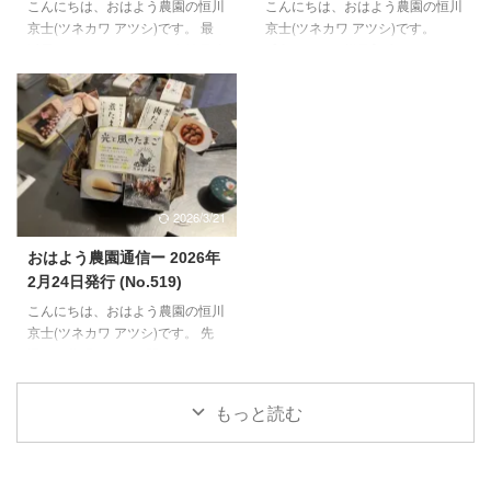
こんにちは、おはよう農園の恒川
こんにちは、おはよう農園の恒川
さんたちの活動時間が長くなり、
日の間は、３～5個/日ぐらいのペ
京士(ツネカワ アツシ)です。 最
京士(ツネカワ アツシ)です。
食欲も増えてきました。卵も徐々
ースで進んでおります。しばらく
近思うことがあります。会社員時
【鶏さんのご様子】 鶏さんたち
に増え ...
状態（外観や中身の） ...
代、半導体製造にかかわる業界で
のたち産卵が少なめだった2月。
お仕事していました。退職する
毎年予想される時期（12月末か
1~2年前からAI用の半導体製造の
ら2月上旬）に休産の様子がほと
開発が行われていたような気がし
んどなく、今年は無いのかなと半
ます。人の役割だった仕事が、AI
信半疑でした。が、実際には私自
にとって代わる。そんな時代が来
身のインフルエンザダウンに合わ
ると、当時予見しておりました。
さる形で、2月14日ごろから2週
2026/3/21
考えなくても、自動的に様々なタ
間ほど急降下。 この休産期間中
スクや事が成せるようになると、
は、いつものお食事に加え、5~6
おはよう農園通信ー 2026年
人が退化していくのではと思った
年ほど放置しておいた枯れ松葉の
2月24日発行 (No.519)
りもしてました。 農業の世界に
腐葉土、まだまだ少ないですが、
こんにちは、おはよう農園の恒川
入った理由の一つは、自ら考え
青草を毎日あげることで、身体の
京士(ツネカワ アツシ)です。 先
て、決めて、行う・・・そんな仕
バランスを整え、鶏さんたちの習
週は、幕張メッセで開かれまし
事がしたいと思ったか ...
性を存分に発揮してもら ...
た、スーパーマーケットトレード
ショーに参加してきました。船橋
もっと読む
駅直結の東武百貨店で月一開催し
ているマルシェのメンバーとの共
同出展という形で出させて頂きま
した。 前向きなお話も頂きまし