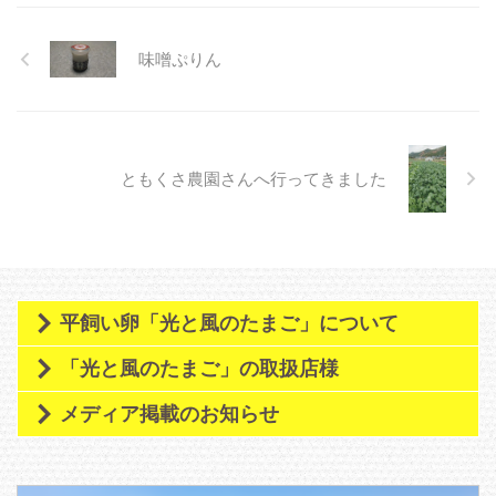
たので、御縁ができればいいなぁ
と思います。 【畑の準備中】 明
味噌ぷりん
日からしばらく雨予報のため、降
り終わってある程度畑が乾いた
ら、スナップエンドウと葉物野菜
種まき、ジャガイモの植付を行っ
て以降と思います。播種後に、雨
の日が続くと種が腐ってしま ...
ともくさ農園さんへ行ってきました
平飼い卵「光と風のたまご」について
「光と風のたまご」の取扱店様
メディア掲載のお知らせ