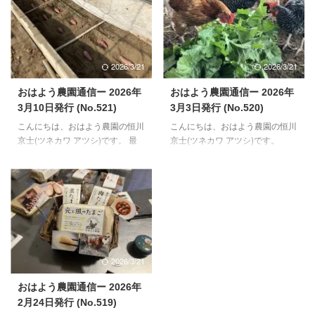
も冷たい風を受けることが少なく
す。 合間に、来月やってくる初
なりました。 28日（土）日本テ
生雛のお世話、放し飼いスペース
レビ系列で放送されるシューイチ
づくりの継続、この辺りを並行し
という番組内で、おはよう農園を
てやっていく予定です。 【鶏さ
取り上げていただくことになりま
んのご様子】 若い世代を中心に
2026/3/21
2026/3/21
した。 番組は、AM5:55~AM9:25
産卵が春モードになりました。一
ですが、8:40前後ぐらいに出るそ
番若い世代の子たちの産卵も、先
おはよう農園通信ー 2026年
おはよう農園通信ー 2026年
うです（ドキドキ）。 【鶏さん
週14日から始まりました。生後
3月10日発行 (No.521)
3月3日発行 (No.520)
と周辺のご様子】 おかげで、鶏
134日目での初卵になり、ここ数
こんにちは、おはよう農園の恒川
こんにちは、おはよう農園の恒川
さんたちの活動時間が長くなり、
日の間は、３～5個/日ぐらいのペ
京士(ツネカワ アツシ)です。 最
京士(ツネカワ アツシ)です。
食欲も増えてきました。卵も徐々
ースで進んでおります。しばらく
近思うことがあります。会社員時
【鶏さんのご様子】 鶏さんたち
に増え ...
状態（外観や中身の） ...
代、半導体製造にかかわる業界で
のたち産卵が少なめだった2月。
お仕事していました。退職する
毎年予想される時期（12月末か
1~2年前からAI用の半導体製造の
ら2月上旬）に休産の様子がほと
開発が行われていたような気がし
んどなく、今年は無いのかなと半
ます。人の役割だった仕事が、AI
信半疑でした。が、実際には私自
にとって代わる。そんな時代が来
身のインフルエンザダウンに合わ
ると、当時予見しておりました。
さる形で、2月14日ごろから2週
2026/3/21
考えなくても、自動的に様々なタ
間ほど急降下。 この休産期間中
スクや事が成せるようになると、
は、いつものお食事に加え、5~6
おはよう農園通信ー 2026年
人が退化していくのではと思った
年ほど放置しておいた枯れ松葉の
2月24日発行 (No.519)
りもしてました。 農業の世界に
腐葉土、まだまだ少ないですが、