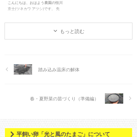
こんにちは、おはよう農園の恒川
入った理由の一つは、自ら考え
青草を毎日あげることで、身体の
京士(ツネカワ アツシ)です。 先
て、決めて、行う・・・そんな仕
バランスを整え、鶏さんたちの習
週は、幕張メッセで開かれまし
事がしたいと思ったか ...
性を存分に発揮してもら ...
た、スーパーマーケットトレード
ショーに参加してきました。船橋
もっと読む
駅直結の東武百貨店で月一開催し
ているマルシェのメンバーとの共
同出展という形で出させて頂きま
した。 前向きなお話も頂きまし
たので、御縁ができればいいなぁ
と思います。 【畑の準備中】 明
踏み込み温床の解体
日からしばらく雨予報のため、降
り終わってある程度畑が乾いた
ら、スナップエンドウと葉物野菜
種まき、ジャガイモの植付を行っ
て以降と思います。播種後に、雨
春・夏野菜の苗づくり（準備編）
の日が続くと種が腐ってしま ...
平飼い卵「光と風のたまご」について