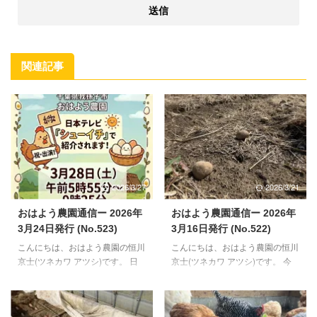
関連記事
2026/3/27
2026/3/21
おはよう農園通信ー 2026年
おはよう農園通信ー 2026年
3月24日発行 (No.523)
3月16日発行 (No.522)
こんにちは、おはよう農園の恒川
こんにちは、おはよう農園の恒川
京士(ツネカワ アツシ)です。 日
京士(ツネカワ アツシ)です。 今
の出が徐々に早くなり、また日の
月も半ばを過ぎました。今月後半
入りも遅くなりつつある今日この
から5月いっぱいぐらいまでは、
頃。朝起きるのが楽になり、夕方
野菜の作業がメインになる当園で