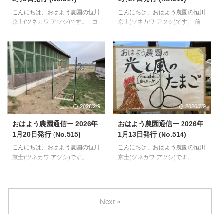
ら、スナップエンドウと葉物野菜
がった畝を使ってスナップエンド
こんにちは、おはよう農園の恒川
こんにちは、おはよう農園の恒川
種まき、ジャガイモの植付を行っ
ウの種まき、ジャガイモの植付、
京士(ツネカワ アツシ)です。 コ
京士(ツネカワ アツシ)です。 前
て以降と思います。播種後に、雨
葉物野菜の種まきを、来週以降に
ツコツと春に向けての準備を進め
日に翌日の作業について確認し、
の日が続くと種が腐ってしま ...
始めたいと思います。 ...
てきた1月も終わり、2月に入っ
タイムスケジュール大まかにシュ
てからも先月とほぼ同じ内容の作
ミレーションを行う今日この頃で
業を進めていく予定です。 一人
す。 ですが、この時期は日の出
親方の農園ですので、アドバイス
もまだ遅いため、太陽の動きに合
が必要と感じたときはGeminiや
わせて朝一の作業であるコッコさ
ChatGPTを活用しております。
んのお世話（お食事の提供、お
【畑の準備中】 今年、作付けし
水、翌日以降のお食事ストックづ
2026/2/9
2026/2/9
たい野菜は、スナップエンドウ、
くり）をすることが多くなりまし
ジャガイモ（キタアカリ）、枝
た。 これも、鶏小屋の横で作業
おはよう農園通信ー 2026年
おはよう農園通信ー 2026年
豆、人参、葉物野菜（小松菜、か
ができるようになり、時間短縮が
1月20日発行 (No.515)
1月13日発行 (No.514)
ぶ、京水菜、チンゲン菜、大根、
できるようになったおかげでもあ
こんにちは、おはよう農園の恒川
こんにちは、おはよう農園の恒川
春菊）、サツマイモ（紅あずま、
ります。 実際は、朝寒くて布団
京士(ツネカワ アツシ)です。
京士(ツネカワ アツシ)です。
紅はるか、シルクスイート）、中
から出るのが億劫なだけというの
2026年は、コッコさんのお世話
2026年が明けまして2週間ほど経
玉トマト、ミ ...
は、ここだけのお話です(笑 ...
関連＋1タスク/日、スケジュール
過しました。 まだまだ寒さは続
を立てて進めております。立てる
きますが、ここ3~4年の寒さと比
だけだと計画倒れしてしまうの
較しますと、少し和らいでる感じ
Next »
で、プリントアウトして目につき
がします。月末にかけてもっと寒
やすい部屋の扉に張って、日々意
くなるのか（個人的には寒くなっ