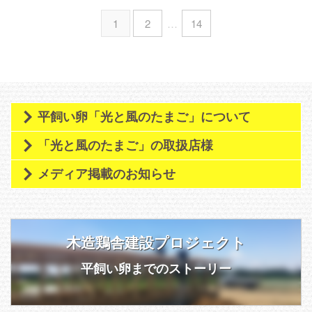
識するようにしております。 基
て欲しくありませんが
）、特
1
2
…
14
本的に出荷曜日以外の日にタスク
に早朝は外に出るのが億劫になっ
を入れてます。 今は、放し飼い
てしまいます。 【庭のお手入
スペースづくりの準備、畑の畝づ
れ】 年末年始にバサバサと切っ
くり、鶏糞搬出作業の３つを、
た庭の木。あちらこちらで山盛り
月・水・木にそれぞれ行い、毎週
になっておりましたが、先日ウッ
回している感じです。 時々イレ
ドチッパーを購入しました。何年
ギュラーな予定も入ってくるの
今の住まいに住むかは分からない
平飼い卵「光と風のたまご」について
で、ちょっとビハインドしてる ...
ですが、 ...
「光と風のたまご」の取扱店様
メディア掲載のお知らせ
木造鶏舎建設プロジェクト
平飼い卵までのストーリー