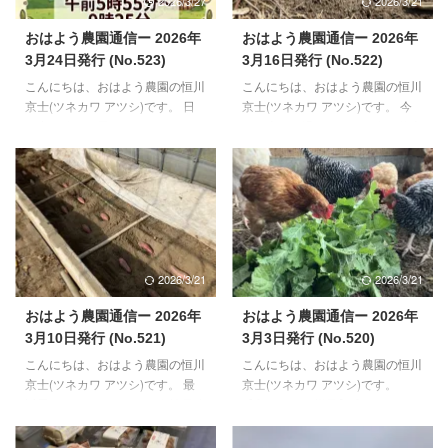
2026/3/27
2026/3/21
おはよう農園通信ー 2026年
おはよう農園通信ー 2026年
3月24日発行 (No.523)
3月16日発行 (No.522)
こんにちは、おはよう農園の恒川
こんにちは、おはよう農園の恒川
京士(ツネカワ アツシ)です。 日
京士(ツネカワ アツシ)です。 今
の出が徐々に早くなり、また日の
月も半ばを過ぎました。今月後半
入りも遅くなりつつある今日この
から5月いっぱいぐらいまでは、
頃。朝起きるのが楽になり、夕方
野菜の作業がメインになる当園で
も冷たい風を受けることが少なく
す。 合間に、来月やってくる初
なりました。 28日（土）日本テ
生雛のお世話、放し飼いスペース
レビ系列で放送されるシューイチ
づくりの継続、この辺りを並行し
という番組内で、おはよう農園を
てやっていく予定です。 【鶏さ
取り上げていただくことになりま
んのご様子】 若い世代を中心に
2026/3/21
2026/3/21
した。 番組は、AM5:55~AM9:25
産卵が春モードになりました。一
ですが、8:40前後ぐらいに出るそ
番若い世代の子たちの産卵も、先
おはよう農園通信ー 2026年
おはよう農園通信ー 2026年
うです（ドキドキ）。 【鶏さん
週14日から始まりました。生後
3月10日発行 (No.521)
3月3日発行 (No.520)
と周辺のご様子】 おかげで、鶏
134日目での初卵になり、ここ数
こんにちは、おはよう農園の恒川
こんにちは、おはよう農園の恒川
さんたちの活動時間が長くなり、
日の間は、３～5個/日ぐらいのペ
京士(ツネカワ アツシ)です。 最
京士(ツネカワ アツシ)です。
食欲も増えてきました。卵も徐々
ースで進んでおります。しばらく
近思うことがあります。会社員時
【鶏さんのご様子】 鶏さんたち
に増え ...
状態（外観や中身の） ...
代、半導体製造にかかわる業界で
のたち産卵が少なめだった2月。
お仕事していました。退職する
毎年予想される時期（12月末か