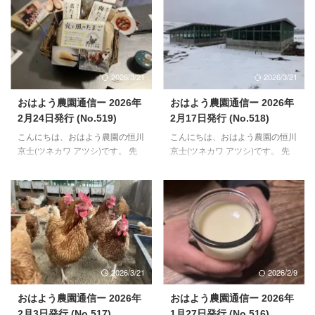
1~2年前からAI用の半導体製造の
ら2月上旬）に休産の様子がほと
開発が行われていたような気がし
んどなく、今年は無いのかなと半
ます。人の役割だった仕事が、AI
信半疑でした。が、実際には私自
にとって代わる。そんな時代が来
身のインフルエンザダウンに合わ
ると、当時予見しておりました。
さる形で、2月14日ごろから2週
2026/3/21
2026/3/21
考えなくても、自動的に様々なタ
間ほど急降下。 この休産期間中
スクや事が成せるようになると、
は、いつものお食事に加え、5~6
おはよう農園通信ー 2026年
おはよう農園通信ー 2026年
人が退化していくのではと思った
年ほど放置しておいた枯れ松葉の
2月24日発行 (No.519)
2月17日発行 (No.518)
りもしてました。 農業の世界に
腐葉土、まだまだ少ないですが、
こんにちは、おはよう農園の恒川
こんにちは、おはよう農園の恒川
入った理由の一つは、自ら考え
青草を毎日あげることで、身体の
京士(ツネカワ アツシ)です。 先
京士(ツネカワ アツシ)です。 先
て、決めて、行う・・・そんな仕
バランスを整え、鶏さんたちの習
週は、幕張メッセで開かれまし
週1週間は、子どもからインフル
事がしたいと思ったか ...
性を存分に発揮してもら ...
た、スーパーマーケットトレード
エンザB型をうつされてしまいダ
ショーに参加してきました。船橋
ウンしてしまった1週間でした。
駅直結の東武百貨店で月一開催し
そして、農業を始めてからずっと
ているマルシェのメンバーとの共
書いてきた、おはよう農園通信も
同出展という形で出させて頂きま
先週始めてお休みしました。その
した。 前向きなお話も頂きまし
ため、2週間ぶりに書いておりま
たので、御縁ができればいいなぁ
す。 【畑の準備中】 ある程度、
2026/3/21
2026/2/9
と思います。 【畑の準備中】 明
畝づくりを進めておりましたが、
日からしばらく雨予報のため、降
もう3本作っておきたいなという
おはよう農園通信ー 2026年
おはよう農園通信ー 2026年
り終わってある程度畑が乾いた
思いです。 その一方で、出来上
2月3日発行 (No.517)
1月27日発行 (No.516)