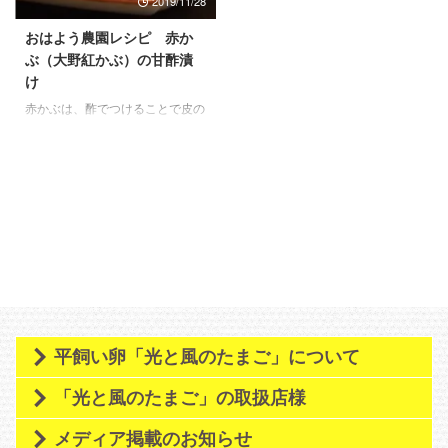
2019/11/28
おはよう農園レシピ 赤か
ぶ（大野紅かぶ）の甘酢漬
け
赤かぶは、酢でつけることで皮の
色が実まで移り、綺麗なピンク色
になります。ほんのり甘いので、
お子様にも食べやすいレシピで
す。 赤かぶは葉の根本を残し皮
つきのまま、縦半分に切り、厚さ
1ミリくらいの薄切りにする。 ジ
ップロックなどの密封袋に調味料
を入れ、赤かぶを入れてもむ。
冷蔵庫で一晩寝かせればできあが
り！ 葉も赤い北海道の赤かぶ
で、江戸時代から栽培されていま
す。漬け物がメインですが、煮物
平飼い卵「光と風のたまご」について
にしてもおいしいです。
「光と風のたまご」の取扱店様
メディア掲載のお知らせ