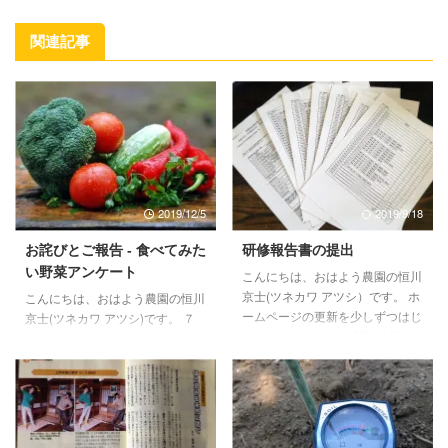
関連記事
2019/12/5
2019/9/18
お詫びとご報告 - 食べてみた
研修報告書の提出
い野菜アンケート
こんにちは、おはよう農園の恒川
京士(ツネカワ アツシ）です。 ホ
こんにちは、おはよう農園の恒川
ームページの更新を少しずつはじ
京士(ツネカワ アツシ)です。 ７
めております。 さて関塚農場で
月１０日に御案内しました、おは
の研修期間中、農業次世代人材投
よう農園の『食べてみたい野菜ア
資事業といわれる国からの交付金
ンケート』についてご報告ができ
を頂いてました。 これは、青年
ておらず大変申し訳ございませ
就農希望者（45歳以下）が就農
ん。 せっかく多数の方からご回
に向けた研修を、国で認められた
答頂いたにも関わらず、この場を