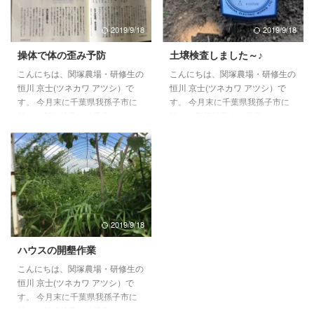
研修機関で行った際、年間最大
お借りしてお詫び申し上げます。
150万（最長2年間）の補助が受
実を申しますと、ご回答頂いた方
2019/9/18
2019/9/18
けられる制度です。 研修期間中
より指摘を頂きまして。有難いこ
は収入ゼロだったこともあり、我
とに、きちんと覚えていて頂いた
操体で体の歪み予防
土壌検査しました～♪
が家の生活を助けてもらいまし
こと感謝し、同じことを繰り返さ
こんにちは、関塚農場・研修生の
こんにちは、関塚農場・研修生の
た。 しかしながら、タダで頂い
ぬよう努めて参りますので、今後
恒川 京士(ツネカワ アツシ）で
恒川 京士(ツネカワ アツシ）で
ていたわけではなく、研修内容の
とも、おはよう農園をどうぞよろ
す。 今月末に千葉県我孫子市に
す。 今月末に千葉県我孫子市に
報告書の提出が義務付けられ ...
しくお願い致します。 また、ご
於いて新規就農する予定です。
於いて新規就農する予定です。
回答頂いた方（住所をお知 ...
就農後は平飼い養鶏によるタマゴ
就農後は平飼い養鶏によるタマゴ
と農薬や化学肥料使わない露地栽
と農薬や化学肥料使わない露地栽
培による野菜をお届けする予定で
培による野菜をお届けする予定で
す。 今日は、関塚農場のルーテ
す。 今日は、土壌検査をやって
ィーン（名物）についての紹介で
みました。インターネットで買っ
す。 毎朝ミーティングの前に操
た土壌酸湿度計と土壌導電率計を
体を行っています。5分もかから
使います。 土壌酸湿度計; その名
2019/9/18
ないほどなのですが、これを作業
の如く土壌中の酸性度 並びに 湿
前に行うことでケガの予防に繋が
度を測ります。このように地面に
ハウスの開墾作業
ってると実感。 身も心も歪みが
突き刺して、計測します。 土壌
こんにちは、関塚農場・研修生の
無いおかげでしょうか、幸いにも
導電率計; 土壌中にどれぐらい肥
恒川 京士(ツネカワ アツシ）で
この一年は痛みやケガとは無縁の
料成分があるか測るものになりま
す。 今月末に千葉県我孫子市に
生活を送ることができておりま ...
す。採土した土に水を ...
於いて新規就農する予定です。