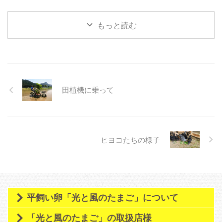
就農後は平飼い養鶏によるタマゴ
と農薬や化学肥料使わない露地栽
もっと読む
培による野菜をお届けする予定で
す。 今日は、何年も使われてい
ないパイプハウス内の開墾作業を
行いました。まさにジャングル状
態(*ﾉωﾉ) 足元には謎の金属の塊の
ゴミ。ある程度の空間ができるま
では、ひたすら"のこぎり鎌"で雑
田植機に乗って
草をザック・ザック切っていきま
した。 足元に何が埋まってるか
分からないので、刈払機の使用は
危険と判断 ...
ヒヨコたちの様子
平飼い卵「光と風のたまご」について
「光と風のたまご」の取扱店様