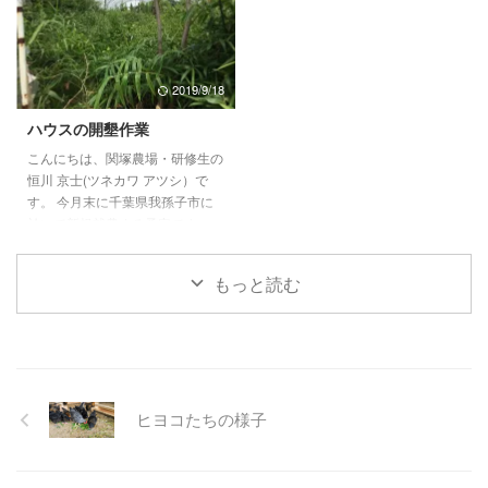
す。 今日は、関塚農場のルーテ
す。 今日は、土壌検査をやって
ィーン（名物）についての紹介で
みました。インターネットで買っ
す。 毎朝ミーティングの前に操
た土壌酸湿度計と土壌導電率計を
体を行っています。5分もかから
使います。 土壌酸湿度計; その名
2019/9/18
ないほどなのですが、これを作業
の如く土壌中の酸性度 並びに 湿
前に行うことでケガの予防に繋が
度を測ります。このように地面に
ハウスの開墾作業
ってると実感。 身も心も歪みが
突き刺して、計測します。 土壌
こんにちは、関塚農場・研修生の
無いおかげでしょうか、幸いにも
導電率計; 土壌中にどれぐらい肥
恒川 京士(ツネカワ アツシ）で
この一年は痛みやケガとは無縁の
料成分があるか測るものになりま
す。 今月末に千葉県我孫子市に
生活を送ることができておりま ...
す。採土した土に水を ...
於いて新規就農する予定です。
就農後は平飼い養鶏によるタマゴ
と農薬や化学肥料使わない露地栽
もっと読む
培による野菜をお届けする予定で
す。 今日は、何年も使われてい
ないパイプハウス内の開墾作業を
行いました。まさにジャングル状
態(*ﾉωﾉ) 足元には謎の金属の塊の
ゴミ。ある程度の空間ができるま
ヒヨコたちの様子
では、ひたすら"のこぎり鎌"で雑
草をザック・ザック切っていきま
した。 足元に何が埋まってるか
分からないので、刈払機の使用は