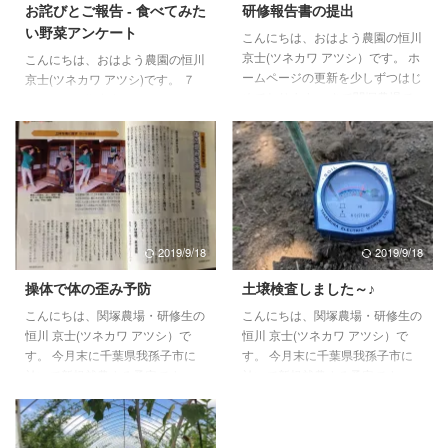
お詫びとご報告 - 食べてみた
研修報告書の提出
い野菜アンケート
こんにちは、おはよう農園の恒川
京士(ツネカワ アツシ）です。 ホ
こんにちは、おはよう農園の恒川
ームページの更新を少しずつはじ
京士(ツネカワ アツシ)です。 ７
めております。 さて関塚農場で
月１０日に御案内しました、おは
の研修期間中、農業次世代人材投
よう農園の『食べてみたい野菜ア
資事業といわれる国からの交付金
ンケート』についてご報告ができ
を頂いてました。 これは、青年
ておらず大変申し訳ございませ
就農希望者（45歳以下）が就農
ん。 せっかく多数の方からご回
に向けた研修を、国で認められた
答頂いたにも関わらず、この場を
研修機関で行った際、年間最大
お借りしてお詫び申し上げます。
150万（最長2年間）の補助が受
実を申しますと、ご回答頂いた方
2019/9/18
2019/9/18
けられる制度です。 研修期間中
より指摘を頂きまして。有難いこ
は収入ゼロだったこともあり、我
とに、きちんと覚えていて頂いた
操体で体の歪み予防
土壌検査しました～♪
が家の生活を助けてもらいまし
こと感謝し、同じことを繰り返さ
こんにちは、関塚農場・研修生の
こんにちは、関塚農場・研修生の
た。 しかしながら、タダで頂い
ぬよう努めて参りますので、今後
恒川 京士(ツネカワ アツシ）で
恒川 京士(ツネカワ アツシ）で
ていたわけではなく、研修内容の
とも、おはよう農園をどうぞよろ
す。 今月末に千葉県我孫子市に
す。 今月末に千葉県我孫子市に
報告書の提出が義務付けられ ...
しくお願い致します。 また、ご
於いて新規就農する予定です。
於いて新規就農する予定です。
回答頂いた方（住所をお知 ...
就農後は平飼い養鶏によるタマゴ
就農後は平飼い養鶏によるタマゴ
と農薬や化学肥料使わない露地栽
と農薬や化学肥料使わない露地栽
培による野菜をお届けする予定で
培による野菜をお届けする予定で